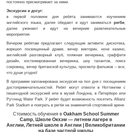
постоянно присматривает за ними.
Экскурсии и досуг:
в первой половине дня ребята занимаются изучением
английского языка, далее обедают и идут заниматься
регби
,
далее ужинают и идут на вечерние развлекательные
мероприятия.
Вечером ребятам предлагают следующие активити: дискотека,
воркшоп посвященный драме, вечер викторин, ночи казино,
английский разговорный клуб, пляжная вечеринка, граффити
дизайн, костюмированная вечеринка, шоу талантов, поиск
сокровищ, вечер британской культуры, просмотр фильмов – все,
что душе угодно!
В программе запланирована экскурсия на пол дня с посещением
достопримечательностей. Ребят могут отвезти в Ноттингем с
пешеходной экскурсией или в музей Лондона, в Питерборо или
Рутленд Water Park. У ребят будет возможность посетить Allianz
Park Stadium и поиграть в регби на знаменитой спортивной арене.
Стоимость обучения в
Oakham School Summer
Camp, Школе Окхэм — летнем лагере в
Англии, Летней школе в Англии | Великобритании
на базе частной школы