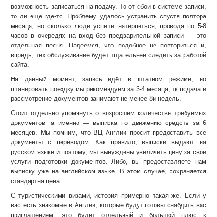
возможность записаться на подачу. То от сбои в системе записи,
то ли еще где-то. Проблему удалось устранить спустя полтора
месяца, но сколько люди успели натерпеться, проводя по 5-8
часов в очередях на вход без предварительной записи — это
отдельная песня. Надеемся, что подобное не повториться и,
впредь, тех обслуживание будет тщательнее следить за работой
сайта.
На данный момент, запись идёт в штатном режиме, но
планировать поездку мы рекомендуем за 3-4 месяца, тк подача и
рассмотрение документов занимают не менее 8и недель.
Стоит отдельно упомянуть о возросшем количестве требуемых
документов, а именно — выписка по движению средств за 6
месяцев. Мы помним, что ВЦ Англии просит предоставить все
документы с переводом. Как правило, выписки выдают на
русском языке и поэтому, мы вынуждены увеличить цену за свои
услуги подготовки документов. Либо, вы предоставляете нам
выписку уже на английском языке. В этом случае, сохраняется
стандартна цена.
С туристическими визами, история примерно такая же. Если у
вас есть знакомые в Англии, которые будут готовы снабдить вас
приглашением, это будет отдельный и большой плюс к