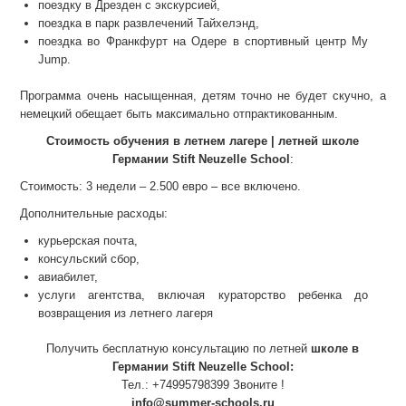
поездку в Дрезден с экскурсией,
поездка в парк развлечений Тайхелэнд,
поездка во Франкфурт на Одере в спортивный центр My
Jump.
Программа очень насыщенная, детям точно не будет скучно, а
немецкий обещает быть максимально отпрактикованным.
Стоимость обучения в летнем лагере | летней школе
Германии Stift Neuzelle School
:
Стоимость: 3 недели – 2.500 евро – все включено.
Дополнительные расходы:
курьерская почта,
консульский сбор,
авиабилет,
услуги агентства, включая кураторство ребенка до
возвращения из летнего лагеря
Получить бесплатную консультацию по летней
школе в
Германии Stift Neuzelle School
:
Тел.: +74995798399 Звоните !
info@summer-schools.ru