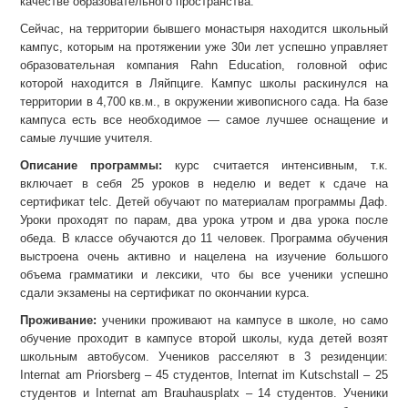
качестве образовательного пространства.
Сейчас, на территории бывшего монастыря находится школьный
кампус, которым на протяжении уже 30и лет успешно управляет
образовательная компания Rahn Education, головной офис
которой находится в Ляйпциге. Кампус школы раскинулся на
территории в 4,700 кв.м., в окружении живописного сада. На базе
кампуса есть все необходимое — самое лучшее оснащение и
самые лучшие учителя.
Описание программы:
курс считается интенсивным, т.к.
включает в себя 25 уроков в неделю и ведет к сдаче на
сертификат telc. Детей обучают по материалам программы Даф.
Уроки проходят по парам, два урока утром и два урока после
обеда. В классе обучаются до 11 человек. Программа обучения
выстроена очень активно и нацелена на изучение большого
объема грамматики и лексики, что бы все ученики успешно
сдали экзамены на сертификат по окончании курса.
Проживание:
ученики проживают на кампусе в школе, но само
обучение проходит в кампусе второй школы, куда детей возят
школьным автобусом. Учеников расселяют в 3 резиденции:
Internat am Priorsberg – 45 студентов, Internat im Kutschstall – 25
студентов и Internat am Brauhausplatx – 14 студентов. Ученики