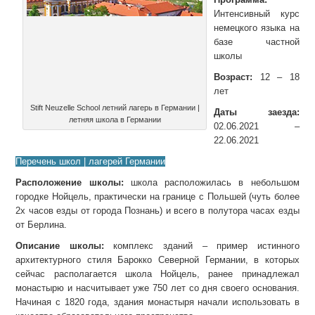
Интенсивный курс
немецкого языка на
базе частной
школы
Возраст:
12 – 18
лет
Stift Neuzelle School летний лагерь в Германии |
Даты заезда:
летняя школа в Германии
02.06.2021 –
22.06.2021
Перечень школ | лагерей Германии
Расположение школы:
школа расположилась в небольшом
городке Нойцель, практически на границе с Польшей (чуть более
2х часов езды от города Познань) и всего в полутора часах езды
от Берлина.
Описание школы:
комплекс зданий – пример истинного
архитектурного стиля Барокко Северной Германии, в которых
сейчас располагается школа Нойцель, ранее принадлежал
монастырю и насчитывает уже 750 лет со дня своего основания.
Начиная с 1820 года, здания монастыря начали использовать в