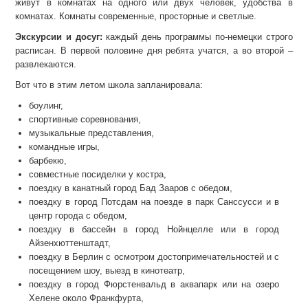
живут в комнатах на одного или двух человек, удобства в
комнатах. Комнаты современные, просторные и светлые.
Экскурсии и досуг:
каждый день программы по-немецки строго
расписан. В первой половине дня ребята учатся, а во второй –
развлекаются.
Вот что в этим летом школа запланировала:
боулинг,
спортивные соревнования,
музыкальные представления,
командные игры,
барбекю,
совместные посиделки у костра,
поездку в канатный город Бад Зааров с обедом,
поездку в город Потсдам на поезде в парк Санссусси и в
центр города с обедом,
поездку в бассейн в город Нойнцелле или в город
Айзенхюттенштадт,
поездку в Берлин с осмотром достопримечательностей и с
посещением шоу, выезд в кинотеатр,
поездку в город Фюрстенвальд в аквапарк или на озеро
Хелене около Франкфурта,