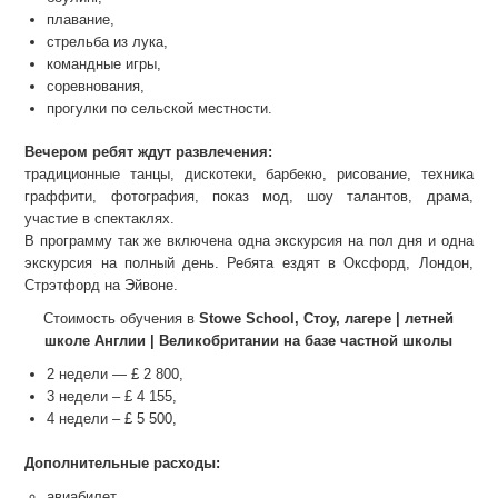
плавание,
стрельба из лука,
командные игры,
соревнования,
прогулки по сельской местности.
Вечером ребят ждут развлечения:
традиционные танцы, дискотеки, барбекю, рисование, техника
граффити, фотография, показ мод, шоу талантов, драма,
участие в спектаклях.
В программу так же включена одна экскурсия на пол дня и одна
экскурсия на полный день. Ребята ездят в Оксфорд, Лондон,
Стрэтфорд на Эйвоне.
Стоимость обучения в
Stowe School, Стоу, лагере | летней
школе Англии | Великобритании на базе частной школы
2 недели — £ 2 800,
3 недели – £ 4 155,
4 недели – £ 5 500,
Дополнительные расходы:
авиабилет,