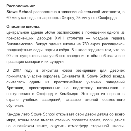
Расположение:
Stowe School
расположена в живописной сельской местности, в
60 минутах езды от аэропорта Хитроу, 25 минут от Оксфорда.
Описание школы:
центральное здание Stowe расположено в помещении одного из
прекраснейших дворцов XVIII столетия — усадьбе герцога
Букингемского. Вокруг здания школы на 750 акрах раскинулись
ландшафтные сады, парки и озёра. В школе гордятся тем, что за
90 лет существования учебного заведения в нём побывали все
правящие монархи и их супруги.
В 2007 году в открытии новой резиденции для девочек
принимала участие королева Елизавета II. Stowe School всегда
считалась одним из престижнейших учебных заведений
Британии, ориентированных на подготовку школьников к
поступлению в Оксфорд и Кембридж. Это одно из первых в
стране учебных заведений, ставшее школой совместного
обучения.
Каждое лето Stowe School открывает свои двери детям со всего
мира, чтобы всем вместе отлично провести время, пообщаться
на английском языке, ощутить атмосферу старинной школы-