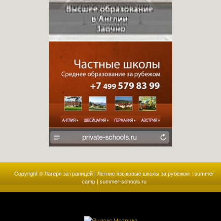
Copyright ©
Лагеря за границей | Летние языковые школы за рубежом | summer
camp | summer-schools.ru