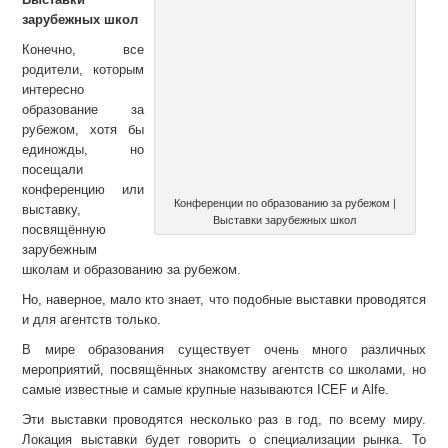
зарубежных школ
Конечно, все
родители, которым
интересно
образование за
рубежом, хотя бы
единожды, но
посещали
конференцию или
Конференции по образованию за рубежом |
выставку,
Выставки зарубежных школ
посвящённую
зарубежным
школам и образованию за рубежом.
Но, наверное, мало кто знает, что подобные выставки проводятся
и для агентств только.
В мире образования существует очень много различных
мероприятий, посвящённых знакомству агентств со школами, но
самые известные и самые крупные называются ICEF и Alfe.
Эти выставки проводятся несколько раз в год, по всему миру.
Локация выставки будет говорить о специализации рынка. То